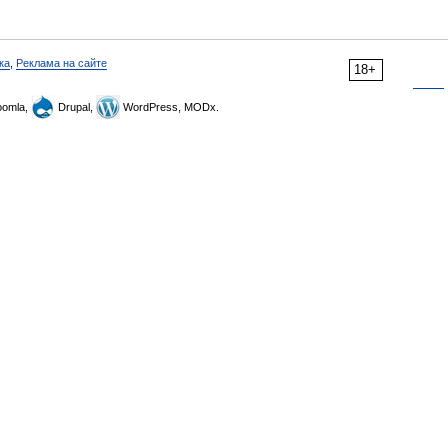
ка
,
Реклама на сайте
18+
omla,
Drupal,
WordPress, MODx.