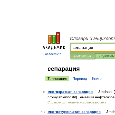
Словари и энциклоп
academic.ru
Толкования
Переводы
сепарация
Толкование
Перевод
Книги
многократная сепарация
— &mdash; [ht
111
promyishlennosti/] Тематики нефтегазо
Справочник технического переводчика
многоступенчатая сепарация
— &mdash
112