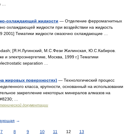
n …
чно-охлаждающей жидкости
— Отделение ферромагнитных
очно охлаждающей жидкости при воздействии на жидкость
79 2001] Тематики жидкости смазочно охлаждающие …
ash; [Я.Н.Лугинский, М.С.Фези Жилинская, Ю.С.Кабиров.
е и электроэнергетике, Москва, 1999 г.] Тематики
ectrostatic separation …
на жировых поверхностях)
— Технологический процесс
еделенного класса, крупности, основанный на использовании
ательное закрепление некоторых минералов алмазов на
&#8230; …
технической документации
дующая
→
7
8
9
10
11
12
13