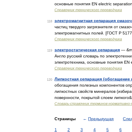
основные понятия EN electric separatio
Справочник технического переводчика
электромагнитная сепарация смазо
118
частиц твердого загрязнителя от смаз
электромагнитных полей. [ГОСТ Р 517
Справочник технического переводчика
электростатическая сепарация
— &md
119
Англо русский словарь по электротехник
электротехника, основные понятия EN el
Справочник технического переводчика
Липкостная сепарация (обогащение 
120
обогащения полезных компонентов опр
липкостных свойств минералов (избир
поверхности, покрытой слоем липкого
Словарь-справочник терминов нормативно-
Страницы
←
Предыдущая
Сле
1
2
3
4
5
6