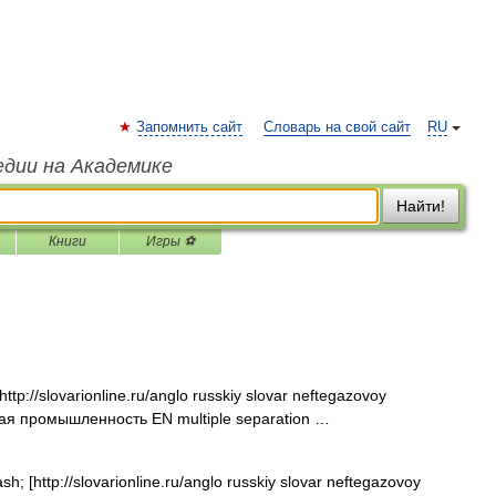
Запомнить сайт
Словарь на свой сайт
RU
едии на Академике
Найти!
Книги
Игры ⚽
tp://slovarionline.ru/anglo russkiy slovar neftegazovoy
вая промышленность EN multiple separation …
; [http://slovarionline.ru/anglo russkiy slovar neftegazovoy