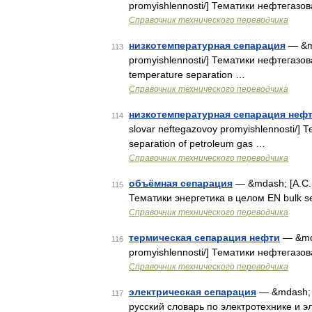
promyishlennosti/] Тематики нефтегазо
Справочник технического переводчика
низкотемпературная сепарация
— &md
113
promyishlennosti/] Тематики нефтегазо
temperature separation …
Справочник технического переводчика
низкотемпературная сепарация нефт
114
slovar neftegazovoy promyishlennosti/
separation of petroleum gas …
Справочник технического переводчика
объёмная сепарация
— &mdash; [А.С.Г
115
Тематики энергетика в целом EN bulk s
Справочник технического переводчика
термическая сепарация нефти
— &mdas
116
promyishlennosti/] Тематики нефтегазо
Справочник технического переводчика
электрическая сепарация
— &mdash; 
117
русский словарь по электротехнике и эл