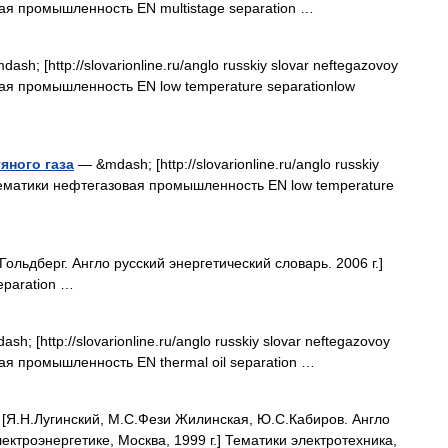
вая промышленность EN multistage separation …
ash; [http://slovarionline.ru/anglo russkiy slovar neftegazovoy
вая промышленность EN low temperature separationlow
яного газа
— &mdash; [http://slovarionline.ru/anglo russkiy
] Тематики нефтегазовая промышленность EN low temperature
ольдберг. Англо русский энергетический словарь. 2006 г.]
eparation …
h; [http://slovarionline.ru/anglo russkiy slovar neftegazovoy
вая промышленность EN thermal oil separation …
[Я.Н.Лугинский, М.С.Фези Жилинская, Ю.С.Кабиров. Англо
ектроэнергетике, Москва, 1999 г.] Тематики электротехника,